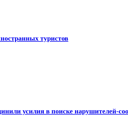
иностранных туристов
динили усилия в поиске нарушителей-со