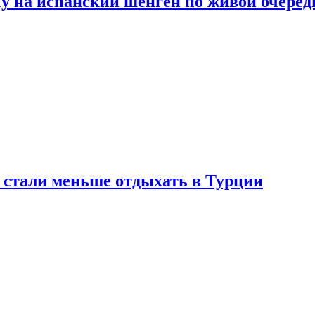
у на испанский шенген по живой очеред
е стали меньше отдыхать в Турции