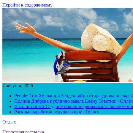
Перейти к содержимому
7 августа, 2026
People: Том Холланд и Зендея тайно отпраздновали свад
Полина Диброва публично задела Елену Товстик: «Опла
У солистки «А’Студио» нашли недвижимость более чем н
Раскрыт заработок ведущего шоу «Голос»
Отдых
Новостная рассылка