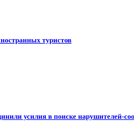
иностранных туристов
динили усилия в поиске нарушителей-со