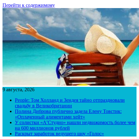
Перейти к содержимому
9 августа, 2026
People: Том Холланд и Зендея тайно отпраздновали
свадьбу в Великобритании
Полина Диброва публично задела Елену Товстик:
«Оплаченный алиментами хейт»
У солистки «А’Студио» нашли недвижимость более чем
на 600 миллионов рублей
Раскрыт заработок ведущего шоу «Голос»