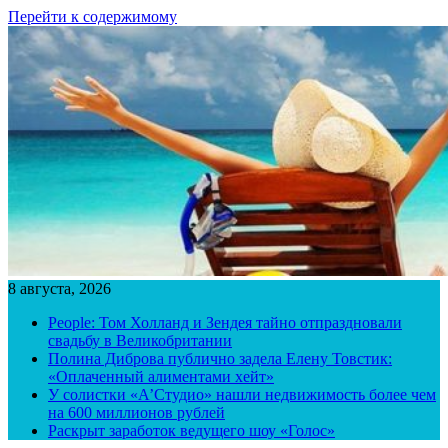
Перейти к содержимому
8 августа, 2026
People: Том Холланд и Зендея тайно отпраздновали
свадьбу в Великобритании
Полина Диброва публично задела Елену Товстик:
«Оплаченный алиментами хейт»
У солистки «А’Студио» нашли недвижимость более чем
на 600 миллионов рублей
Раскрыт заработок ведущего шоу «Голос»