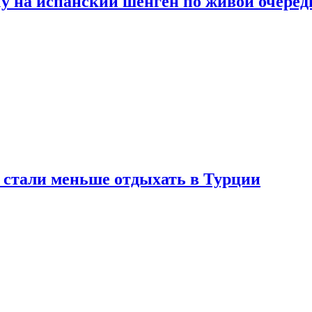
у на испанский шенген по живой очеред
е стали меньше отдыхать в Турции