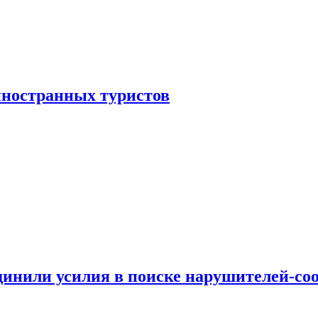
иностранных туристов
динили усилия в поиске нарушителей-со