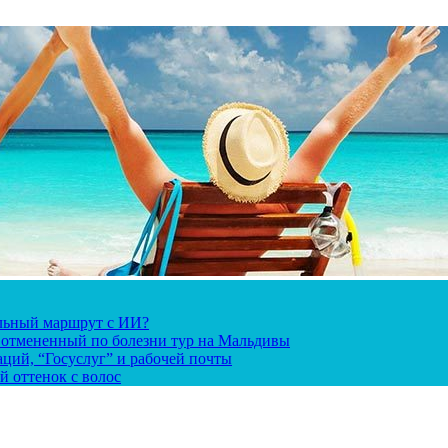
альный маршрут с ИИ?
за отмененный по болезни тур на Мальдивы
ций, “Госуслуг” и рабочей почты
й оттенок с волос