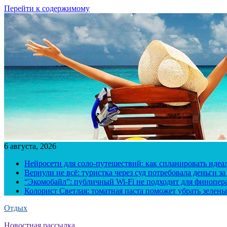
Перейти к содержимому
6 августа, 2026
Нейросети для соло-путешествий: как спланировать иде
Вернули не всё: туристка через суд потребовала деньги 
“Экомобайл”: публичный Wi-Fi не подходит для финопера
Колорист Светлая: томатная паста поможет убрать зелены
Отдых
Новостная рассылка