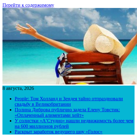
Перейти к содержимому
8 августа, 2026
People: Том Холланд и Зендея тайно отпраздновали
свадьбу в Великобритании
Полина Диброва публично задела Елену Товстик:
«Оплаченный алиментами хейт»
У солистки «А’Студио» нашли недвижимость более чем
на 600 миллионов рублей
Раскрыт заработок ведущего шоу «Голос»