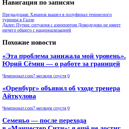
Навигация по записям
Предыдущая:
Хачанов вышел в полуфинал теннисного
турнира в Галле
Далее:
Путин: ситуация с аэропортом Домодедово не имеет
ничего общего с национализацией
Похожие новости
«Эта проблема занижала мой уровень».
Юрий Сёмин — о работе за границей
Чемпионат.com
7 месяцев спустя
0
«Оренбург» объявил об уходе тренера
Айткулова
Чемпионат.com
7 месяцев спустя
0
Семеньо — после перехода
в «Манчестер Сити»: я ещё не достиг