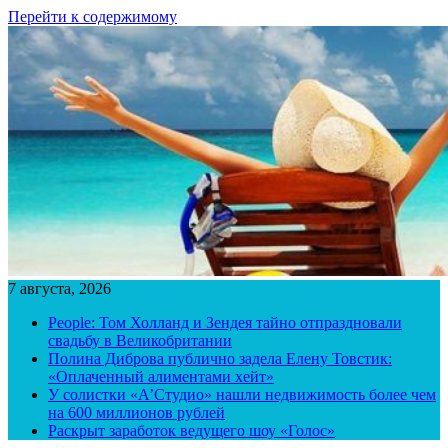
Перейти к содержимому
7 августа, 2026
People: Том Холланд и Зендея тайно отпраздновали
свадьбу в Великобритании
Полина Диброва публично задела Елену Товстик:
«Оплаченный алиментами хейт»
У солистки «А’Студио» нашли недвижимость более чем
на 600 миллионов рублей
Раскрыт заработок ведущего шоу «Голос»