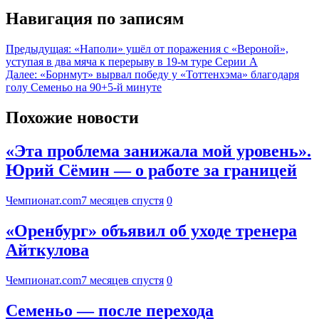
Навигация по записям
Предыдущая:
«Наполи» ушёл от поражения с «Вероной»,
уступая в два мяча к перерыву в 19-м туре Серии А
Далее:
«Борнмут» вырвал победу у «Тоттенхэма» благодаря
голу Семеньо на 90+5-й минуте
Похожие новости
«Эта проблема занижала мой уровень».
Юрий Сёмин — о работе за границей
Чемпионат.com
7 месяцев спустя
0
«Оренбург» объявил об уходе тренера
Айткулова
Чемпионат.com
7 месяцев спустя
0
Семеньо — после перехода