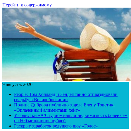
Перейти к содержимому
9 августа, 2026
People: Том Холланд и Зендея тайно отпраздновали
свадьбу в Великобритании
Полина Диброва публично задела Елену Товстик:
«Оплаченный алиментами хейт»
У солистки «А’Студио» нашли недвижимость более чем
на 600 миллионов рублей
Раскрыт заработок ведущего шоу «Голос»