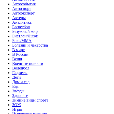
Автособытия
Автоспорт
Автоэксперт
Актеры
Аналитика
Баскетбол
Безумный мир
Биатлон/Лыжи
Бокс/MMA
Болезни и лекарства
В мире
В России
Вещи
Военные новости
Волейбол
Гаджеты
Дети
Дом и сад
Еда
Звёзды
Здоровье
Зимние виды спорта
ЗОЖ
Игры
Импортозамещение