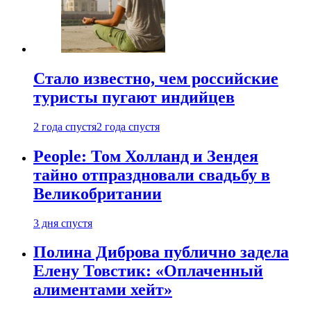
Стало известно, чем российские
туристы пугают индийцев
2 года спустя
2 года спустя
People: Том Холланд и Зендея
тайно отпраздновали свадьбу в
Великобритании
3 дня спустя
Полина Диброва публично задела
Елену Товстик: «Оплаченный
алиментами хейт»