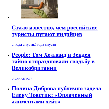
Стало известно, чем российские
туристы пугают индийцев
2 года спустя
2 года спустя
People: Том Холланд и Зендея
тайно отпраздновали свадьбу в
Великобритании
3 дня спустя
Полина Диброва публично задела
Елену Товстик: «Оплаченный
алиментами хейт»