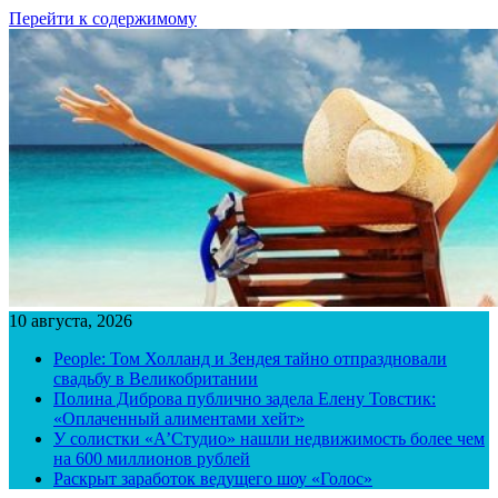
Перейти к содержимому
10 августа, 2026
People: Том Холланд и Зендея тайно отпраздновали
свадьбу в Великобритании
Полина Диброва публично задела Елену Товстик:
«Оплаченный алиментами хейт»
У солистки «А’Студио» нашли недвижимость более чем
на 600 миллионов рублей
Раскрыт заработок ведущего шоу «Голос»