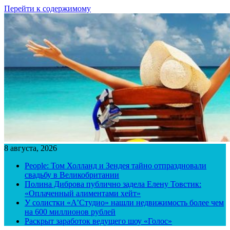
Перейти к содержимому
8 августа, 2026
People: Том Холланд и Зендея тайно отпраздновали
свадьбу в Великобритании
Полина Диброва публично задела Елену Товстик:
«Оплаченный алиментами хейт»
У солистки «А’Студио» нашли недвижимость более чем
на 600 миллионов рублей
Раскрыт заработок ведущего шоу «Голос»