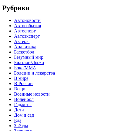
Рубрики
Автоновости
Автособытия
Автоспорт
Автоэксперт
Актеры
Аналитика
Баскетбол
Безумный мир
Биатлон/Лыжи
Бокс/MMA
Болезни и лекарства
В мире
В России
Вещи
Военные новости
Волейбол
Гаджеты
Дети
Дом и сад
Еда
Звёзды
Здоровье