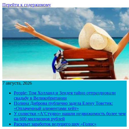
Перейти к содержимому
7 августа, 2026
People: Том Холланд и Зендея тайно отпраздновали
свадьбу в Великобритании
Полина Диброва публично задела Елену Товстик:
«Оплаченный алиментами хейт»
У солистки «А’Студио» нашли недвижимость более чем
на 600 миллионов рублей
Раскрыт заработок ведущего шоу «Голос»