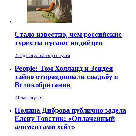
Стало известно, чем российские
туристы пугают индийцев
2 года спустя
2 года спустя
People: Том Холланд и Зендея
тайно отпраздновали свадьбу в
Великобритании
21 час спустя
Полина Диброва публично задела
Елену Товстик: «Оплаченный
алиментами хейт»