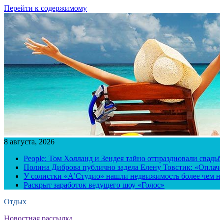
Перейти к содержимому
8 августа, 2026
People: Том Холланд и Зендея тайно отпраздновали свад
Полина Диброва публично задела Елену Товстик: «Опла
У солистки «А’Студио» нашли недвижимость более чем н
Раскрыт заработок ведущего шоу «Голос»
Отдых
Новостная рассылка