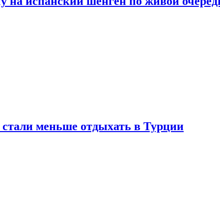
у на испанский шенген по живой очеред
е стали меньше отдыхать в Турции