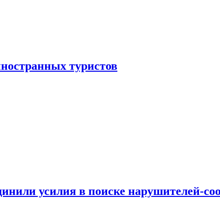
иностранных туристов
динили усилия в поиске нарушителей-со