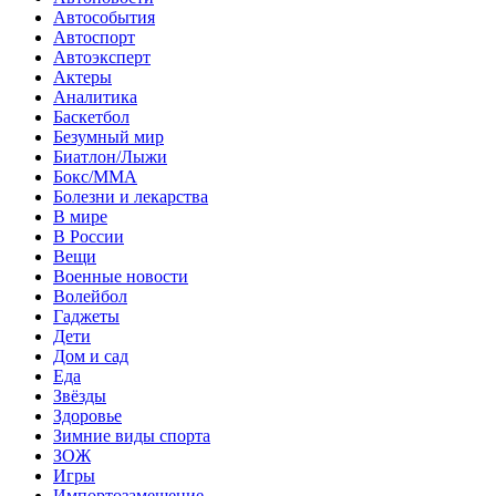
Автособытия
Автоспорт
Автоэксперт
Актеры
Аналитика
Баскетбол
Безумный мир
Биатлон/Лыжи
Бокс/MMA
Болезни и лекарства
В мире
В России
Вещи
Военные новости
Волейбол
Гаджеты
Дети
Дом и сад
Еда
Звёзды
Здоровье
Зимние виды спорта
ЗОЖ
Игры
Импортозамещение