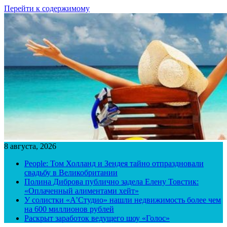
Перейти к содержимому
8 августа, 2026
People: Том Холланд и Зендея тайно отпраздновали
свадьбу в Великобритании
Полина Диброва публично задела Елену Товстик:
«Оплаченный алиментами хейт»
У солистки «А’Студио» нашли недвижимость более чем
на 600 миллионов рублей
Раскрыт заработок ведущего шоу «Голос»