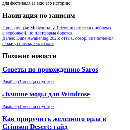
для фестиваля за всю его историю.
Навигация по записям
Предыдущая:
Мизулина: у Telegram остается проблема
с вербовкой, но платформа борется
Далее:
Dune Awakening 2025: отзыв, обзор, впечатления,
сюжет, советы, как играть
Похожие новости
Советы по прохождению Saros
Рамблер
3 месяца спустя
0
Лучшие моды для Windrose
Рамблер
3 месяца спустя
0
Как приручить железного орла в
Crimson Desert: гайд