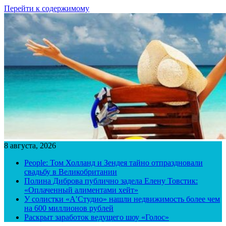
Перейти к содержимому
8 августа, 2026
People: Том Холланд и Зендея тайно отпраздновали
свадьбу в Великобритании
Полина Диброва публично задела Елену Товстик:
«Оплаченный алиментами хейт»
У солистки «А’Студио» нашли недвижимость более чем
на 600 миллионов рублей
Раскрыт заработок ведущего шоу «Голос»