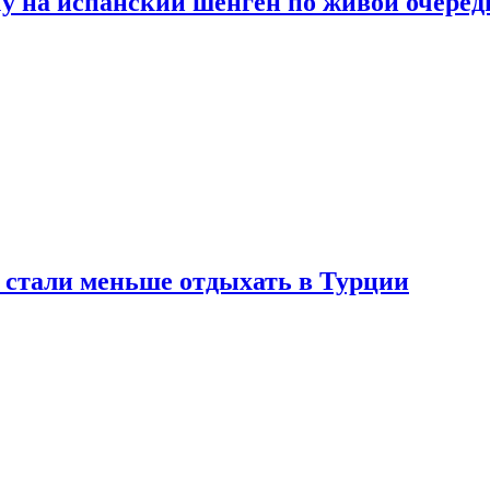
у на испанский шенген по живой очеред
е стали меньше отдыхать в Турции