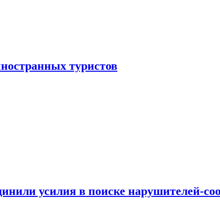
иностранных туристов
динили усилия в поиске нарушителей-со