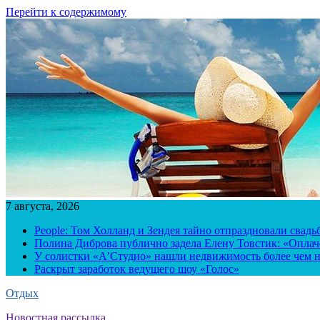
Перейти к содержимому
7 августа, 2026
People: Том Холланд и Зендея тайно отпраздновали свад
Полина Диброва публично задела Елену Товстик: «Опла
У солистки «А’Студио» нашли недвижимость более чем н
Раскрыт заработок ведущего шоу «Голос»
Отдых
Новостная рассылка