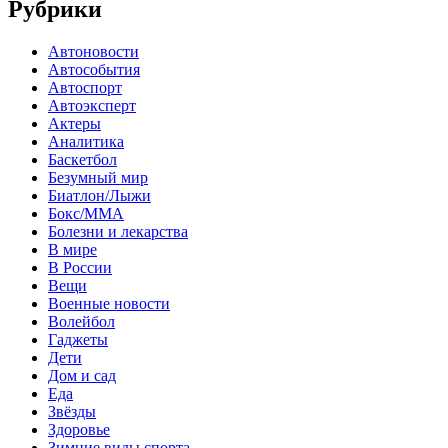
Рубрики
Автоновости
Автособытия
Автоспорт
Автоэксперт
Актеры
Аналитика
Баскетбол
Безумный мир
Биатлон/Лыжи
Бокс/MMA
Болезни и лекарства
В мире
В России
Вещи
Военные новости
Волейбол
Гаджеты
Дети
Дом и сад
Еда
Звёзды
Здоровье
Зимние виды спорта