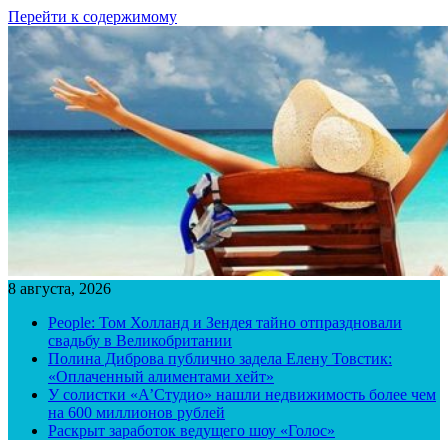
Перейти к содержимому
8 августа, 2026
People: Том Холланд и Зендея тайно отпраздновали
свадьбу в Великобритании
Полина Диброва публично задела Елену Товстик:
«Оплаченный алиментами хейт»
У солистки «А’Студио» нашли недвижимость более чем
на 600 миллионов рублей
Раскрыт заработок ведущего шоу «Голос»