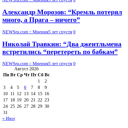
Александр Морозов: “Кремль потерял
много, а Прага – ничего”
NEWSru.com :: Мнения
5 лет спустя
0
Николай Травкин: “Два джентльмена
встретились “перетереть по бабкам”
NEWSru.com :: Мнения
5 лет спустя
0
Август 2026
Пн
Вт
Ср
Чт
Пт
Сб
Вс
1
2
3
4
5
6
7
8
9
10
11
12
13
14
15
16
17
18
19
20
21
22
23
24
25
26
27
28
29
30
31
« Июл