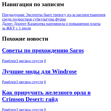
Навигация по записям
Предыдущая:
Эксперты бьют тревогу из-за распространения
среди подростков субкультуры фурри
Далее:
Доцент Казанцева напомнила о повышении платы
за ЖКУ с 1 июля
Похожие новости
Советы по прохождению Saros
Рамблер
3 месяца спустя
0
Лучшие моды для Windrose
Рамблер
3 месяца спустя
0
Как приручить железного орла в
Crimson Desert: гайд
Рамблер
3 месяца спустя
0