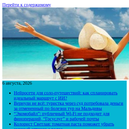
Перейти к содержимому
6 августа, 2026
Нейросети для соло-путешествий: как спланировать
идеальный маршрут с ИИ?
Вернули не всё: туристка через суд потребовала деньги
за отмененный по болезни тур на Мальдивы
“Экомобайл”: публичный Wi-Fi не подходит для
финопераций, “Госуслуг” и рабочей почты
Колорист Светлая: томатная паста поможет убрать