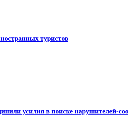
иностранных туристов
динили усилия в поиске нарушителей-со