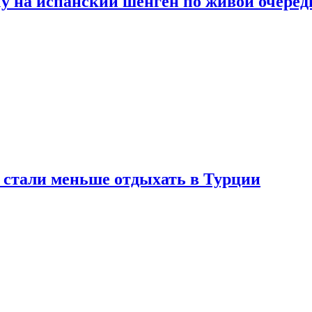
у на испанский шенген по живой очеред
е стали меньше отдыхать в Турции