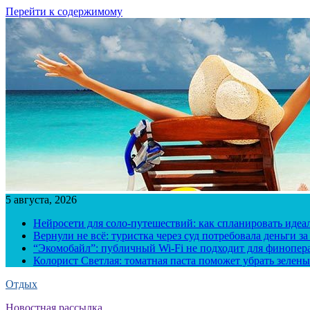
Перейти к содержимому
5 августа, 2026
Нейросети для соло-путешествий: как спланировать иде
Вернули не всё: туристка через суд потребовала деньги 
“Экомобайл”: публичный Wi-Fi не подходит для финопера
Колорист Светлая: томатная паста поможет убрать зелены
Отдых
Новостная рассылка