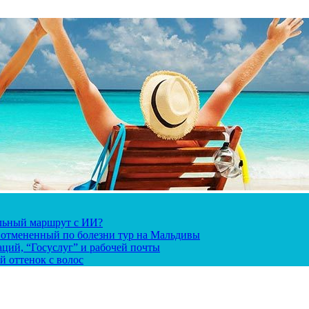
альный маршрут с ИИ?
за отмененный по болезни тур на Мальдивы
ций, “Госуслуг” и рабочей почты
й оттенок с волос