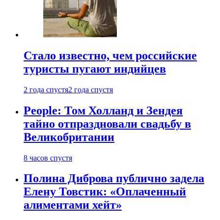
Стало известно, чем российские
туристы пугают индийцев
2 года спустя
2 года спустя
People: Том Холланд и Зендея
тайно отпраздновали свадьбу в
Великобритании
8 часов спустя
Полина Диброва публично задела
Елену Товстик: «Оплаченный
алиментами хейт»