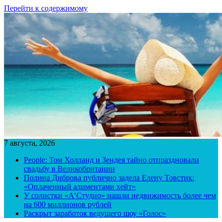
Перейти к содержимому
7 августа, 2026
People: Том Холланд и Зендея тайно отпраздновали
свадьбу в Великобритании
Полина Диброва публично задела Елену Товстик:
«Оплаченный алиментами хейт»
У солистки «А’Студио» нашли недвижимость более чем
на 600 миллионов рублей
Раскрыт заработок ведущего шоу «Голос»