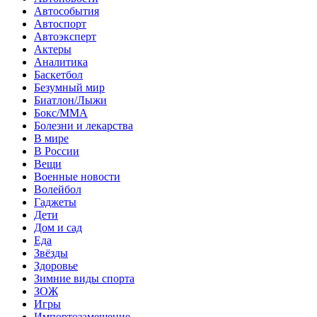
Автособытия
Автоспорт
Автоэксперт
Актеры
Аналитика
Баскетбол
Безумный мир
Биатлон/Лыжи
Бокс/MMA
Болезни и лекарства
В мире
В России
Вещи
Военные новости
Волейбол
Гаджеты
Дети
Дом и сад
Еда
Звёзды
Здоровье
Зимние виды спорта
ЗОЖ
Игры
Импортозамещение