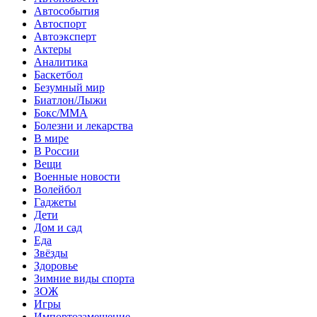
Автособытия
Автоспорт
Автоэксперт
Актеры
Аналитика
Баскетбол
Безумный мир
Биатлон/Лыжи
Бокс/MMA
Болезни и лекарства
В мире
В России
Вещи
Военные новости
Волейбол
Гаджеты
Дети
Дом и сад
Еда
Звёзды
Здоровье
Зимние виды спорта
ЗОЖ
Игры
Импортозамещение