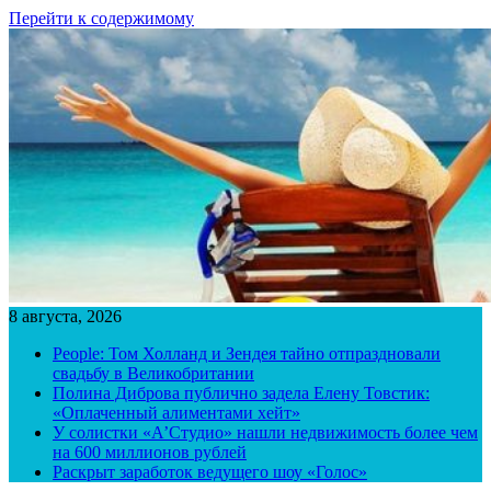
Перейти к содержимому
8 августа, 2026
People: Том Холланд и Зендея тайно отпраздновали
свадьбу в Великобритании
Полина Диброва публично задела Елену Товстик:
«Оплаченный алиментами хейт»
У солистки «А’Студио» нашли недвижимость более чем
на 600 миллионов рублей
Раскрыт заработок ведущего шоу «Голос»