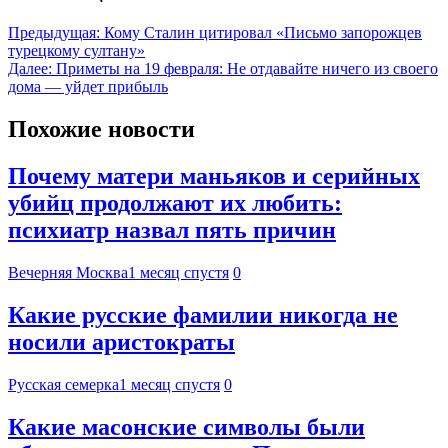
Предыдущая:
Кому Сталин цитировал «Письмо запорожцев
турецкому султану»
Далее:
Приметы на 19 февраля: Не отдавайте ничего из своего
дома — уйдет прибыль
Похожие новости
Почему матери маньяков и серийных
убийц продолжают их любить:
психиатр назвал пять причин
Вечерняя Москва
1 месяц спустя
0
Какие русские фамилии никогда не
носили аристократы
Русская семерка
1 месяц спустя
0
Какие масонские символы были