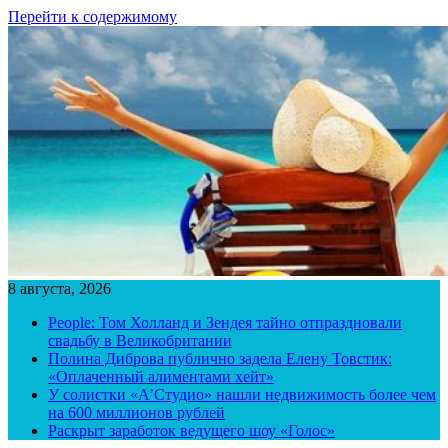
Перейти к содержимому
8 августа, 2026
People: Том Холланд и Зендея тайно отпраздновали
свадьбу в Великобритании
Полина Диброва публично задела Елену Товстик:
«Оплаченный алиментами хейт»
У солистки «А’Студио» нашли недвижимость более чем
на 600 миллионов рублей
Раскрыт заработок ведущего шоу «Голос»