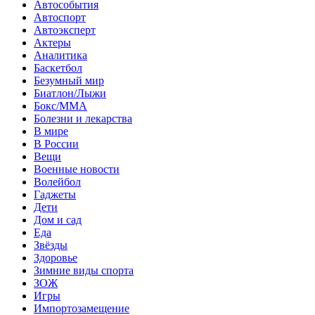
Автособытия
Автоспорт
Автоэксперт
Актеры
Аналитика
Баскетбол
Безумный мир
Биатлон/Лыжи
Бокс/MMA
Болезни и лекарства
В мире
В России
Вещи
Военные новости
Волейбол
Гаджеты
Дети
Дом и сад
Еда
Звёзды
Здоровье
Зимние виды спорта
ЗОЖ
Игры
Импортозамещение