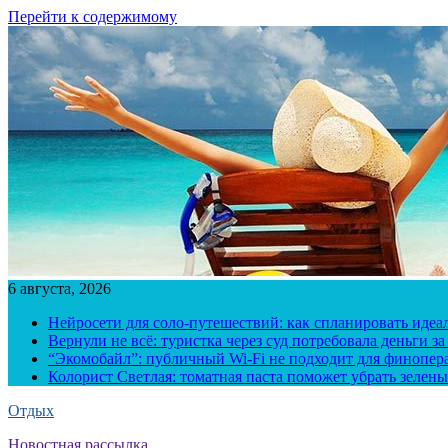
Перейти к содержимому
6 августа, 2026
Нейросети для соло-путешествий: как спланировать иде
Вернули не всё: туристка через суд потребовала деньги 
“Экомобайл”: публичный Wi-Fi не подходит для финопера
Колорист Светлая: томатная паста поможет убрать зелены
Отдых
Новостная рассылка