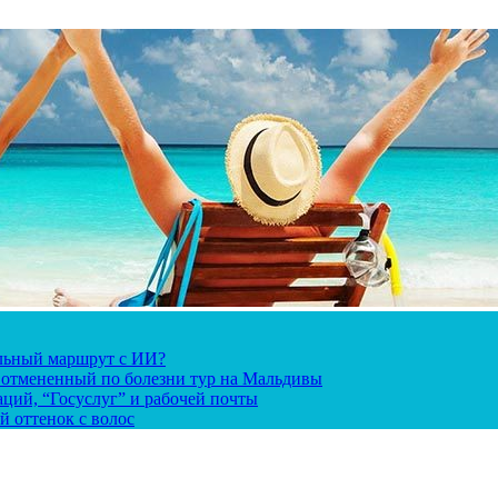
альный маршрут с ИИ?
за отмененный по болезни тур на Мальдивы
ций, “Госуслуг” и рабочей почты
й оттенок с волос