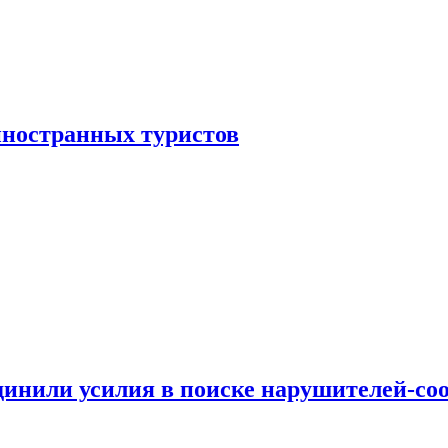
иностранных туристов
динили усилия в поиске нарушителей-со