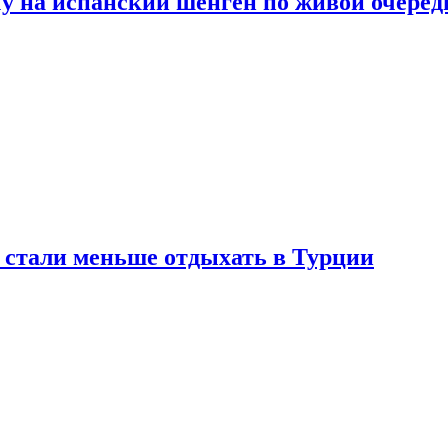
у на испанский шенген по живой очеред
е стали меньше отдыхать в Турции