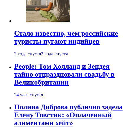
Стало известно, чем российские
туристы пугают индийцев
2 года спустя
2 года спустя
People: Том Холланд и Зендея
тайно отпраздновали свадьбу в
Великобритании
24 часа спустя
Полина Диброва публично задела
Елену Товстик: «Оплаченный
алиментами хейт»