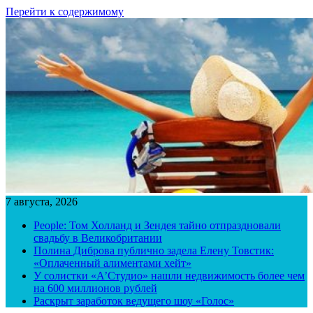
Перейти к содержимому
7 августа, 2026
People: Том Холланд и Зендея тайно отпраздновали
свадьбу в Великобритании
Полина Диброва публично задела Елену Товстик:
«Оплаченный алиментами хейт»
У солистки «А’Студио» нашли недвижимость более чем
на 600 миллионов рублей
Раскрыт заработок ведущего шоу «Голос»