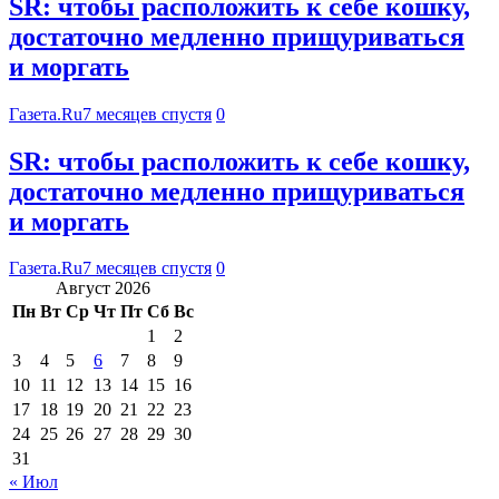
SR: чтобы расположить к себе кошку,
достаточно медленно прищуриваться
и моргать
Газета.Ru
7 месяцев спустя
0
SR: чтобы расположить к себе кошку,
достаточно медленно прищуриваться
и моргать
Газета.Ru
7 месяцев спустя
0
Август 2026
Пн
Вт
Ср
Чт
Пт
Сб
Вс
1
2
3
4
5
6
7
8
9
10
11
12
13
14
15
16
17
18
19
20
21
22
23
24
25
26
27
28
29
30
31
« Июл