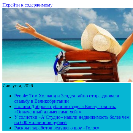
Перейти к содержимому
7 августа, 2026
People: Том Холланд и Зендея тайно отпраздновали
свадьбу в Великобритании
Полина Диброва публично задела Елену Товстик:
«Оплаченный алиментами хейт»
У солистки «А’Студио» нашли недвижимость более чем
на 600 миллионов рублей
Раскрыт заработок ведущего шоу «Голос»