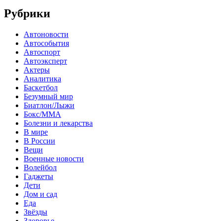
Рубрики
Автоновости
Автособытия
Автоспорт
Автоэксперт
Актеры
Аналитика
Баскетбол
Безумный мир
Биатлон/Лыжи
Бокс/MMA
Болезни и лекарства
В мире
В России
Вещи
Военные новости
Волейбол
Гаджеты
Дети
Дом и сад
Еда
Звёзды
Здоровье