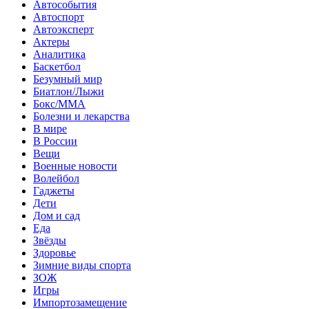
Автособытия
Автоспорт
Автоэксперт
Актеры
Аналитика
Баскетбол
Безумный мир
Биатлон/Лыжи
Бокс/MMA
Болезни и лекарства
В мире
В России
Вещи
Военные новости
Волейбол
Гаджеты
Дети
Дом и сад
Еда
Звёзды
Здоровье
Зимние виды спорта
ЗОЖ
Игры
Импортозамещение