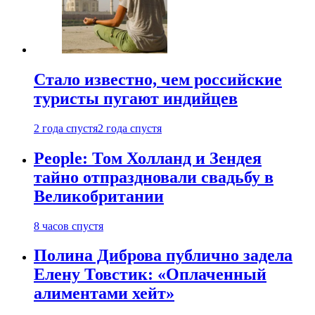
Стало известно, чем российские
туристы пугают индийцев
2 года спустя
2 года спустя
People: Том Холланд и Зендея
тайно отпраздновали свадьбу в
Великобритании
8 часов спустя
Полина Диброва публично задела
Елену Товстик: «Оплаченный
алиментами хейт»