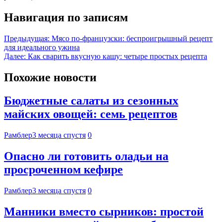
Навигация по записям
Предыдущая:
Мясо по-французски: беспроигрышный рецепт
для идеального ужина
Далее:
Как сварить вкусную кашу: четыре простых рецепта
Похожие новости
Бюджетные салаты из сезонных
майских овощей: семь рецептов
Рамблер
3 месяца спустя
0
Опасно ли готовить оладьи на
просроченном кефире
Рамблер
3 месяца спустя
0
Манники вместо сырников: простой