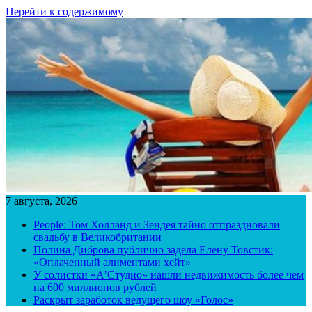
Перейти к содержимому
7 августа, 2026
People: Том Холланд и Зендея тайно отпраздновали
свадьбу в Великобритании
Полина Диброва публично задела Елену Товстик:
«Оплаченный алиментами хейт»
У солистки «А’Студио» нашли недвижимость более чем
на 600 миллионов рублей
Раскрыт заработок ведущего шоу «Голос»