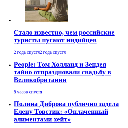
Стало известно, чем российские
туристы пугают индийцев
2 года спустя
2 года спустя
People: Том Холланд и Зендея
тайно отпраздновали свадьбу в
Великобритании
8 часов спустя
Полина Диброва публично задела
Елену Товстик: «Оплаченный
алиментами хейт»