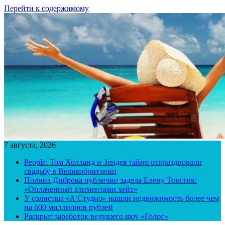
Перейти к содержимому
7 августа, 2026
People: Том Холланд и Зендея тайно отпраздновали
свадьбу в Великобритании
Полина Диброва публично задела Елену Товстик:
«Оплаченный алиментами хейт»
У солистки «А’Студио» нашли недвижимость более чем
на 600 миллионов рублей
Раскрыт заработок ведущего шоу «Голос»