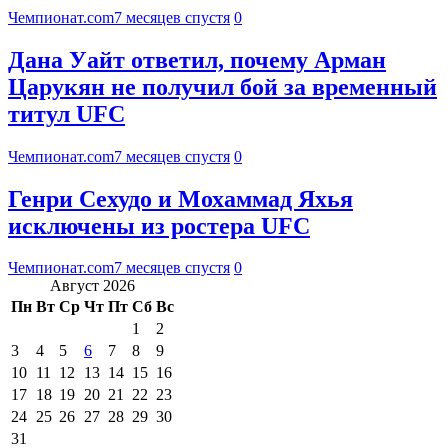
Чемпионат.com
7 месяцев спустя
0
Дана Уайт ответил, почему Арман
Царукян не получил бой за временный
титул UFC
Чемпионат.com
7 месяцев спустя
0
Генри Сехудо и Мохаммад Яхья
исключены из ростера UFC
Чемпионат.com
7 месяцев спустя
0
Август 2026
Пн
Вт
Ср
Чт
Пт
Сб
Вс
1
2
3
4
5
6
7
8
9
10
11
12
13
14
15
16
17
18
19
20
21
22
23
24
25
26
27
28
29
30
31