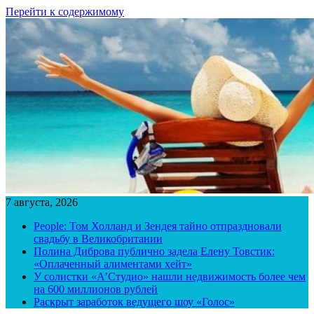
Перейти к содержимому
7 августа, 2026
People: Том Холланд и Зендея тайно отпраздновали
свадьбу в Великобритании
Полина Диброва публично задела Елену Товстик:
«Оплаченный алиментами хейт»
У солистки «А’Студио» нашли недвижимость более чем
на 600 миллионов рублей
Раскрыт заработок ведущего шоу «Голос»