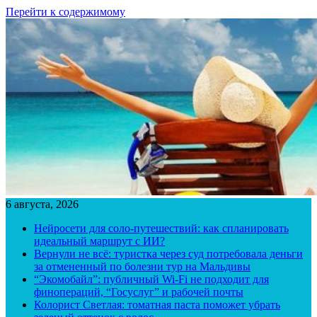
Перейти к содержимому
6 августа, 2026
Нейросети для соло-путешествий: как спланировать
идеальный маршрут с ИИ?
Вернули не всё: туристка через суд потребовала деньги
за отмененный по болезни тур на Мальдивы
“Экомобайл”: публичный Wi-Fi не подходит для
финопераций, “Госуслуг” и рабочей почты
Колорист Светлая: томатная паста поможет убрать