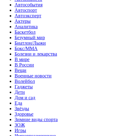
Автособытия
Автоспорт
Автоэксперт
Актеры
Аналитика
Баскетбол
Безумный мир
Биатлон/Лыжи
Бокс/MMA
Болезни и лекарства
В мире
В России
Вещи
Военные новости
Волейбол
Гаджеты
Дети
Дом и сад
Еда
Звёзды
Здоровье
Зимние виды спорта
ЗОЖ
Игры
Импортозамещение