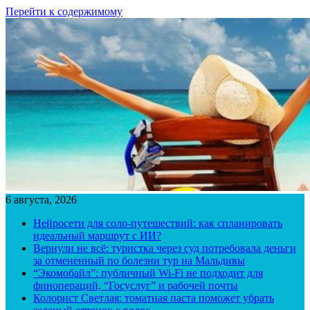
Перейти к содержимому
6 августа, 2026
Нейросети для соло-путешествий: как спланировать
идеальный маршрут с ИИ?
Вернули не всё: туристка через суд потребовала деньги
за отмененный по болезни тур на Мальдивы
“Экомобайл”: публичный Wi-Fi не подходит для
финопераций, “Госуслуг” и рабочей почты
Колорист Светлая: томатная паста поможет убрать