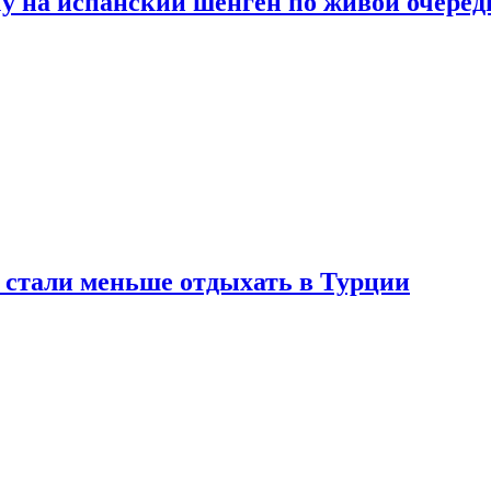
у на испанский шенген по живой очеред
е стали меньше отдыхать в Турции