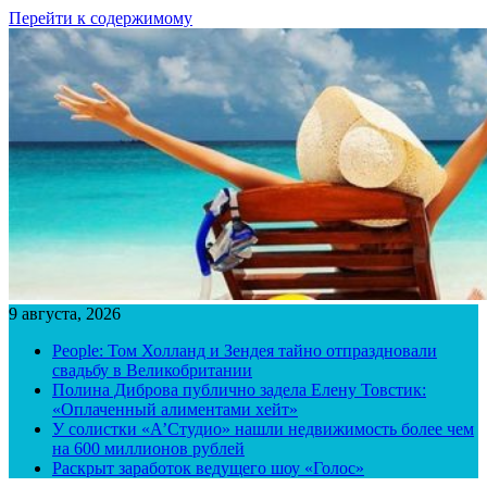
Перейти к содержимому
9 августа, 2026
People: Том Холланд и Зендея тайно отпраздновали
свадьбу в Великобритании
Полина Диброва публично задела Елену Товстик:
«Оплаченный алиментами хейт»
У солистки «А’Студио» нашли недвижимость более чем
на 600 миллионов рублей
Раскрыт заработок ведущего шоу «Голос»