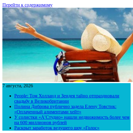
Перейти к содержимому
7 августа, 2026
People: Том Холланд и Зендея тайно отпраздновали
свадьбу в Великобритании
Полина Диброва публично задела Елену Товстик:
«Оплаченный алиментами хейт»
У солистки «А’Студио» нашли недвижимость более чем
на 600 миллионов рублей
Раскрыт заработок ведущего шоу «Голос»