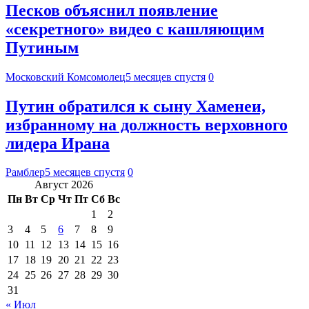
Песков объяснил появление
«секретного» видео с кашляющим
Путиным
Московский Комсомолец
5 месяцев спустя
0
Путин обратился к сыну Хаменеи,
избранному на должность верховного
лидера Ирана
Рамблер
5 месяцев спустя
0
Август 2026
Пн
Вт
Ср
Чт
Пт
Сб
Вс
1
2
3
4
5
6
7
8
9
10
11
12
13
14
15
16
17
18
19
20
21
22
23
24
25
26
27
28
29
30
31
« Июл