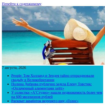
Перейти к содержимому
7 августа, 2026
People: Том Холланд и Зендея тайно отпраздновали
свадьбу в Великобритании
Полина Диброва публично задела Елену Товстик:
«Оплаченный алиментами хейт»
У солистки «А’Студио» нашли недвижимость более чем
на 600 миллионов рублей
Раскрыт заработок ведущего шоу «Голос»