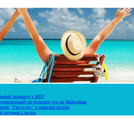
альный маршрут с ИИ?
за отмененный по болезни тур на Мальдивы
ций, “Госуслуг” и рабочей почты
й оттенок с волос