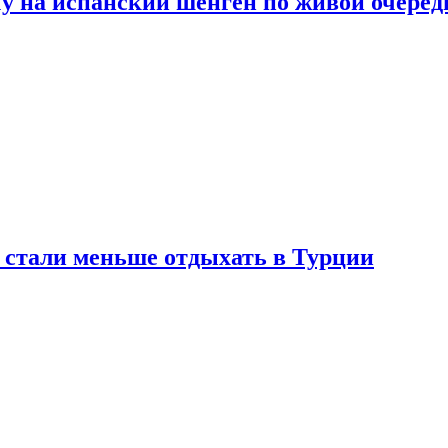
у на испанский шенген по живой очеред
е стали меньше отдыхать в Турции