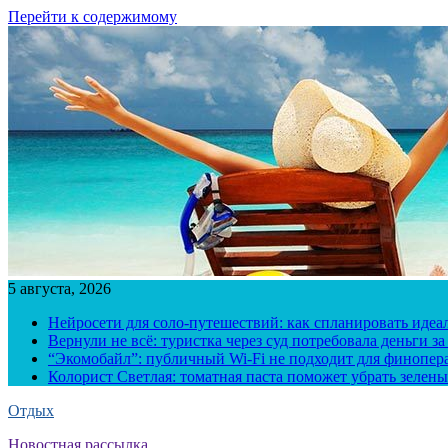
Перейти к содержимому
5 августа, 2026
Нейросети для соло-путешествий: как спланировать иде
Вернули не всё: туристка через суд потребовала деньги 
“Экомобайл”: публичный Wi-Fi не подходит для финопера
Колорист Светлая: томатная паста поможет убрать зелены
Отдых
Новостная рассылка