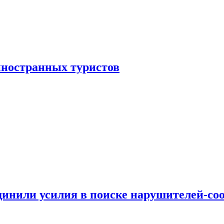
иностранных туристов
динили усилия в поиске нарушителей-со