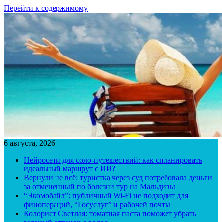
Перейти к содержимому
6 августа, 2026
Нейросети для соло-путешествий: как спланировать
идеальный маршрут с ИИ?
Вернули не всё: туристка через суд потребовала деньги
за отмененный по болезни тур на Мальдивы
“Экомобайл”: публичный Wi-Fi не подходит для
финопераций, “Госуслуг” и рабочей почты
Колорист Светлая: томатная паста поможет убрать