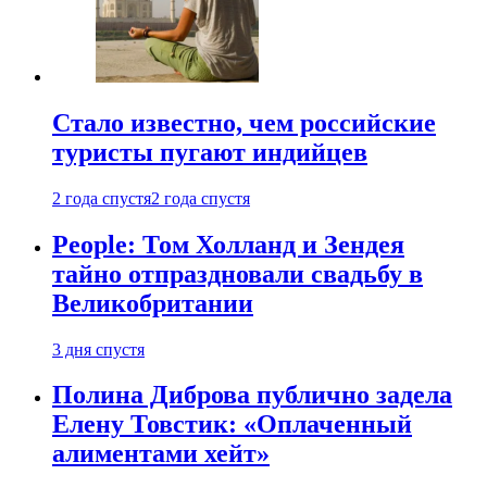
Стало известно, чем российские
туристы пугают индийцев
2 года спустя
2 года спустя
People: Том Холланд и Зендея
тайно отпраздновали свадьбу в
Великобритании
3 дня спустя
Полина Диброва публично задела
Елену Товстик: «Оплаченный
алиментами хейт»