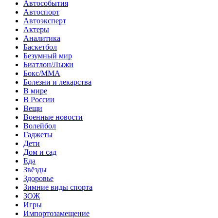
Автособытия
Автоспорт
Автоэксперт
Актеры
Аналитика
Баскетбол
Безумный мир
Биатлон/Лыжи
Бокс/MMA
Болезни и лекарства
В мире
В России
Вещи
Военные новости
Волейбол
Гаджеты
Дети
Дом и сад
Еда
Звёзды
Здоровье
Зимние виды спорта
ЗОЖ
Игры
Импортозамещение