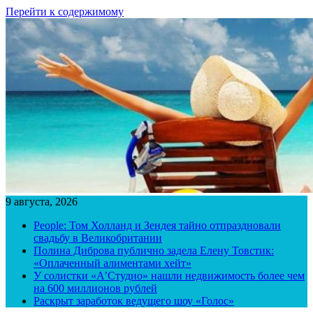
Перейти к содержимому
9 августа, 2026
People: Том Холланд и Зендея тайно отпраздновали
свадьбу в Великобритании
Полина Диброва публично задела Елену Товстик:
«Оплаченный алиментами хейт»
У солистки «А’Студио» нашли недвижимость более чем
на 600 миллионов рублей
Раскрыт заработок ведущего шоу «Голос»