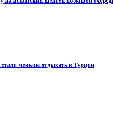
у на испанский шенген по живой очеред
е стали меньше отдыхать в Турции