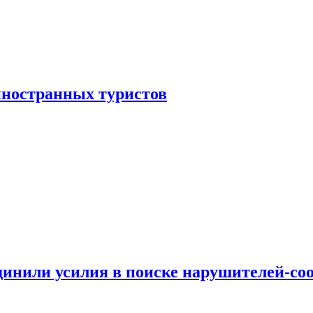
иностранных туристов
динили усилия в поиске нарушителей-со