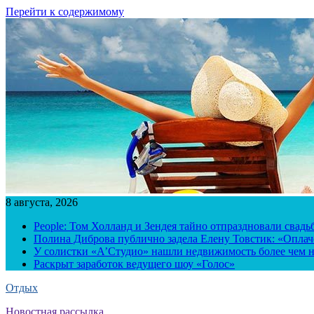
Перейти к содержимому
8 августа, 2026
People: Том Холланд и Зендея тайно отпраздновали свад
Полина Диброва публично задела Елену Товстик: «Опла
У солистки «А’Студио» нашли недвижимость более чем н
Раскрыт заработок ведущего шоу «Голос»
Отдых
Новостная рассылка