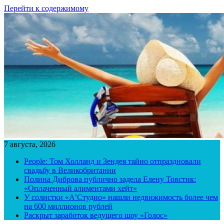
Перейти к содержимому
7 августа, 2026
People: Том Холланд и Зендея тайно отпраздновали
свадьбу в Великобритании
Полина Диброва публично задела Елену Товстик:
«Оплаченный алиментами хейт»
У солистки «А’Студио» нашли недвижимость более чем
на 600 миллионов рублей
Раскрыт заработок ведущего шоу «Голос»