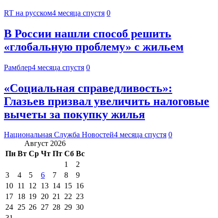
RT на русском
4 месяца спустя
0
В России нашли способ решить
«глобальную проблему» с жильем
Рамблер
4 месяца спустя
0
«Социальная справедливость»:
Глазьев призвал увеличить налоговые
вычеты за покупку жилья
Национальная Служба Новостей
4 месяца спустя
0
Август 2026
Пн
Вт
Ср
Чт
Пт
Сб
Вс
1
2
3
4
5
6
7
8
9
10
11
12
13
14
15
16
17
18
19
20
21
22
23
24
25
26
27
28
29
30
31