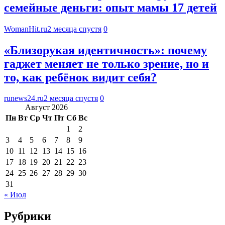
семейные деньги: опыт мамы 17 детей
WomanHit.ru
2 месяца спустя
0
«Близорукая идентичность»: почему
гаджет меняет не только зрение, но и
то, как ребёнок видит себя?
runews24.ru
2 месяца спустя
0
Август 2026
Пн
Вт
Ср
Чт
Пт
Сб
Вс
1
2
3
4
5
6
7
8
9
10
11
12
13
14
15
16
17
18
19
20
21
22
23
24
25
26
27
28
29
30
31
« Июл
Рубрики