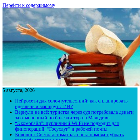
Перейти к содержимому
5 августа, 2026
Нейросети для соло-путешествий: как спланировать
идеальный маршрут с ИИ?
Вернули не всё: туристка через суд потребовала деньги
за отмененный по болезни тур на Мальдивы
“Экомобайл”: публичный Wi-Fi не подходит для
финопераций, “Госуслуг” и рабочей почты
Колорист Светлая: томатная паста поможет убрать