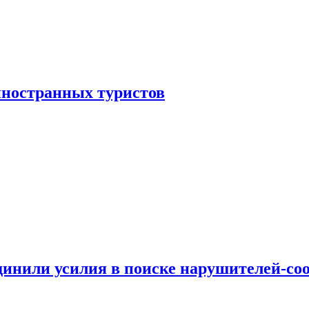
иностранных туристов
динили усилия в поиске нарушителей-со