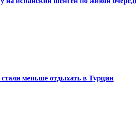
у на испанский шенген по живой очеред
е стали меньше отдыхать в Турции