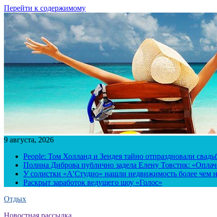
Перейти к содержимому
9 августа, 2026
People: Том Холланд и Зендея тайно отпраздновали свад
Полина Диброва публично задела Елену Товстик: «Опла
У солистки «А’Студио» нашли недвижимость более чем н
Раскрыт заработок ведущего шоу «Голос»
Отдых
Новостная рассылка