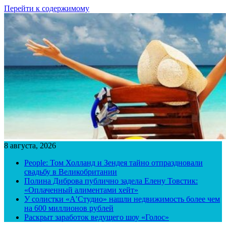
Перейти к содержимому
8 августа, 2026
People: Том Холланд и Зендея тайно отпраздновали
свадьбу в Великобритании
Полина Диброва публично задела Елену Товстик:
«Оплаченный алиментами хейт»
У солистки «А’Студио» нашли недвижимость более чем
на 600 миллионов рублей
Раскрыт заработок ведущего шоу «Голос»