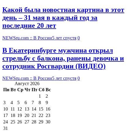
Какой была новостная картина в этот
день – 31 мая в каждый год за
последние 20 лет
NEWSru.com :: В России
5 лет спустя
0
В Екатеринбурге мужчина открыл
стрельбу с балкона, ранены девочка и
сотрудник Росгвардии (ВИДЕО)
NEWSru.com :: В России
5 лет спустя
0
Август 2026
Пн
Вт
Ср
Чт
Пт
Сб
Вс
1
2
3
4
5
6
7
8
9
10
11
12
13
14
15
16
17
18
19
20
21
22
23
24
25
26
27
28
29
30
31