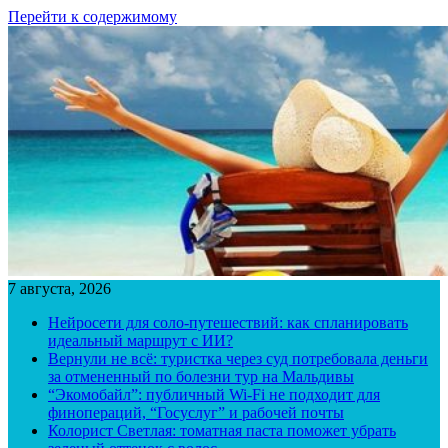
Перейти к содержимому
7 августа, 2026
Нейросети для соло-путешествий: как спланировать
идеальный маршрут с ИИ?
Вернули не всё: туристка через суд потребовала деньги
за отмененный по болезни тур на Мальдивы
“Экомобайл”: публичный Wi-Fi не подходит для
финопераций, “Госуслуг” и рабочей почты
Колорист Светлая: томатная паста поможет убрать