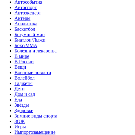
Автособытия
Автоспорт
Автоэксперт
Актеры
Аналитика
Баскетбол
Безумный мир
Биатлон/Лыжи
Бокс/MMA
Болезни и лекарства
В мире
В России
Вещи
Военные новости
Волейбол
Гаджеты
Дети
Дом и сад
Еда
Звёзды
Здоровье
Зимние виды спорта
ЗОЖ
Игры
Импортозамещение