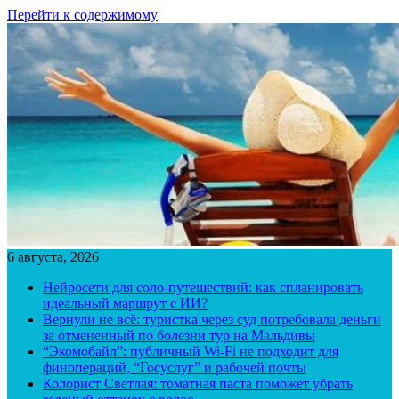
Перейти к содержимому
6 августа, 2026
Нейросети для соло-путешествий: как спланировать
идеальный маршрут с ИИ?
Вернули не всё: туристка через суд потребовала деньги
за отмененный по болезни тур на Мальдивы
“Экомобайл”: публичный Wi-Fi не подходит для
финопераций, “Госуслуг” и рабочей почты
Колорист Светлая: томатная паста поможет убрать