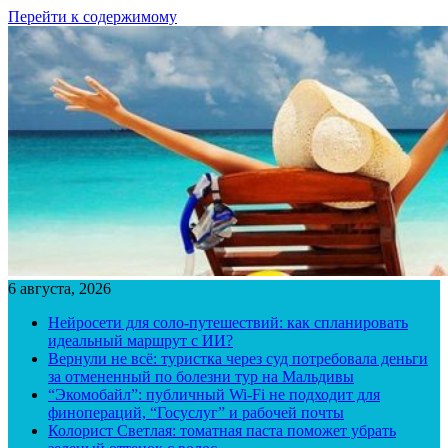
Перейти к содержимому
6 августа, 2026
Нейросети для соло-путешествий: как спланировать
идеальный маршрут с ИИ?
Вернули не всё: туристка через суд потребовала деньги
за отмененный по болезни тур на Мальдивы
“Экомобайл”: публичный Wi-Fi не подходит для
финопераций, “Госуслуг” и рабочей почты
Колорист Светлая: томатная паста поможет убрать