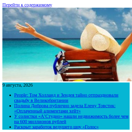
Перейти к содержимому
9 августа, 2026
People: Том Холланд и Зендея тайно отпраздновали
свадьбу в Великобритании
Полина Диброва публично задела Елену Товстик:
«Оплаченный алиментами хейт»
У солистки «А’Студио» нашли недвижимость более чем
на 600 миллионов рублей
Раскрыт заработок ведущего шоу «Голос»