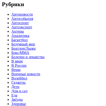
Рубрики
Автоновости
Автособытия
Автоспорт
Автоэксперт
Актеры
Аналитика
Баскетбол
Безумный мир
Биатлон/Лыжи
Бокс/MMA
Болезни и лекарства
В мире
В России
Вещи
Военные новости
Волейбол
Гаджеты
Дети
Дом и сад
Еда
Звёзды
Здоровье