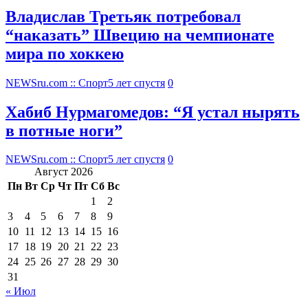
Владислав Третьяк потребовал
“наказать” Швецию на чемпионате
мира по хоккею
NEWSru.com :: Спорт
5 лет спустя
0
Хабиб Нурмагомедов: “Я устал нырять
в потные ноги”
NEWSru.com :: Спорт
5 лет спустя
0
Август 2026
Пн
Вт
Ср
Чт
Пт
Сб
Вс
1
2
3
4
5
6
7
8
9
10
11
12
13
14
15
16
17
18
19
20
21
22
23
24
25
26
27
28
29
30
31
« Июл