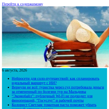
Перейти к содержимому
6 августа, 2026
Нейросети для соло-путешествий: как спланировать
идеальный маршрут с ИИ?
Вернули не всё: туристка через суд потребовала деньги
за отмененный по болезни тур на Мальдивы
“Экомобайл”: публичный Wi-Fi не подходит для
финопераций, “Госуслуг” и рабочей почты
Колорист Светлая: томатная паста поможет убрать