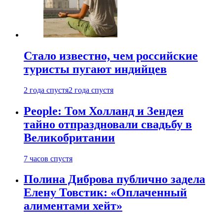
Стало известно, чем российские
туристы пугают индийцев
2 года спустя
2 года спустя
People: Том Холланд и Зендея
тайно отпраздновали свадьбу в
Великобритании
7 часов спустя
Полина Диброва публично задела
Елену Товстик: «Оплаченный
алиментами хейт»