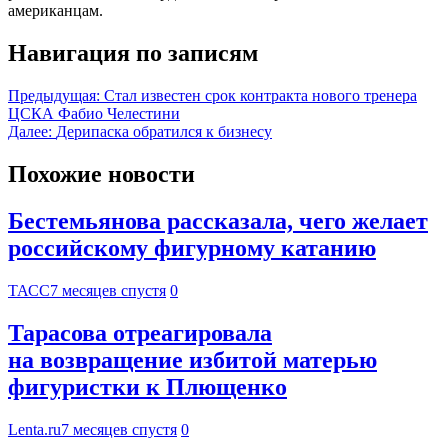
американцам.
Навигация по записям
Предыдущая:
Стал известен срок контракта нового тренера
ЦСКА Фабио Челестини
Далее:
Дерипаска обратился к бизнесу
Похожие новости
Бестемьянова рассказала, чего желает
российскому фигурному катанию
ТАСС
7 месяцев спустя
0
Тарасова отреагировала
на возвращение избитой матерью
фигуристки к Плющенко
Lenta.ru
7 месяцев спустя
0