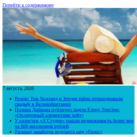
Перейти к содержимому
7 августа, 2026
People: Том Холланд и Зендея тайно отпраздновали
свадьбу в Великобритании
Полина Диброва публично задела Елену Товстик:
«Оплаченный алиментами хейт»
У солистки «А’Студио» нашли недвижимость более чем
на 600 миллионов рублей
Раскрыт заработок ведущего шоу «Голос»