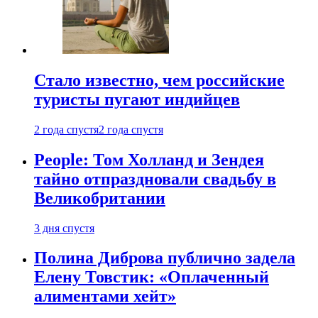
Стало известно, чем российские
туристы пугают индийцев
2 года спустя
2 года спустя
People: Том Холланд и Зендея
тайно отпраздновали свадьбу в
Великобритании
3 дня спустя
Полина Диброва публично задела
Елену Товстик: «Оплаченный
алиментами хейт»