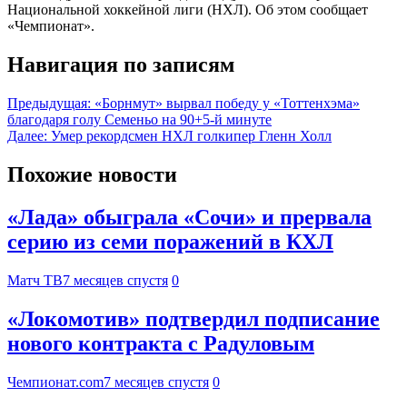
Национальной хоккейной лиги (НХЛ). Об этом сообщает
«Чемпионат».
Навигация по записям
Предыдущая:
«Борнмут» вырвал победу у «Тоттенхэма»
благодаря голу Семеньо на 90+5-й минуте
Далее:
Умер рекордсмен НХЛ голкипер Гленн Холл
Похожие новости
«Лада» обыграла «Сочи» и прервала
серию из семи поражений в КХЛ
Матч ТВ
7 месяцев спустя
0
«Локомотив» подтвердил подписание
нового контракта с Радуловым
Чемпионат.com
7 месяцев спустя
0