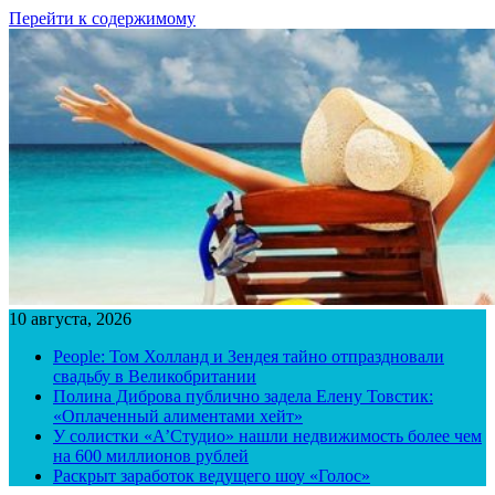
Перейти к содержимому
10 августа, 2026
People: Том Холланд и Зендея тайно отпраздновали
свадьбу в Великобритании
Полина Диброва публично задела Елену Товстик:
«Оплаченный алиментами хейт»
У солистки «А’Студио» нашли недвижимость более чем
на 600 миллионов рублей
Раскрыт заработок ведущего шоу «Голос»