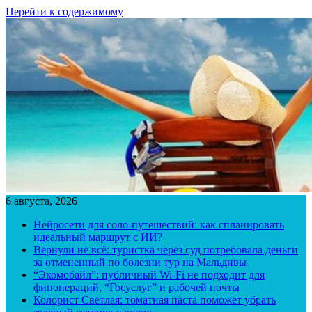
Перейти к содержимому
6 августа, 2026
Нейросети для соло-путешествий: как спланировать
идеальный маршрут с ИИ?
Вернули не всё: туристка через суд потребовала деньги
за отмененный по болезни тур на Мальдивы
“Экомобайл”: публичный Wi-Fi не подходит для
финопераций, “Госуслуг” и рабочей почты
Колорист Светлая: томатная паста поможет убрать