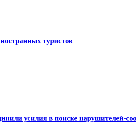
иностранных туристов
динили усилия в поиске нарушителей-со