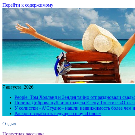
Перейти к содержимому
7 августа, 2026
People: Том Холланд и Зендея тайно отпраздновали свад
Полина Диброва публично задела Елену Товстик: «Опла
У солистки «А’Студио» нашли недвижимость более чем н
Раскрыт заработок ведущего шоу «Голос»
Отдых
Новостная рассылка