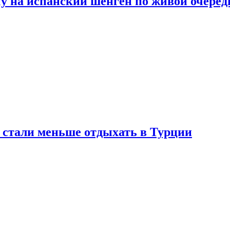
у на испанский шенген по живой очеред
е стали меньше отдыхать в Турции